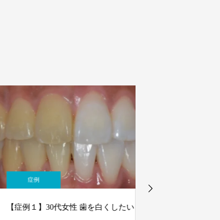
症例
症例
症例１】30代女性 歯を白くしたい
【症例4】20代男
なる