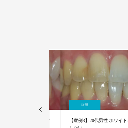
症例
性 歯の黄ばみが気に
【症例3】20代男性 ホワイトニン
したい