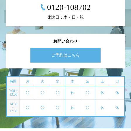
0120-108702
休診日：木・日・祝
お問い合わせ
ご予約はこちら
時間
月
火
水
木
金
土
日
9:00 ~
◯
◯
◯
休
◯
休
休
13:00
14:30
~
◯
◯
◯
休
◯
休
休
17:30